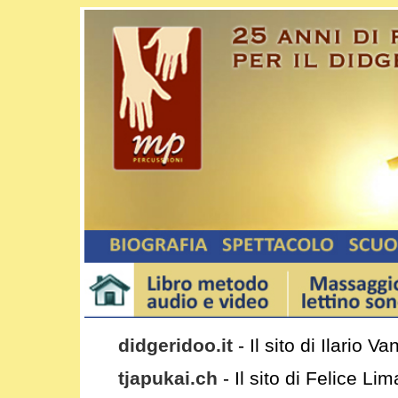
didgeridoo.it
- Il sito di Ilario V
tjapukai.ch
- Il sito di Felice Li