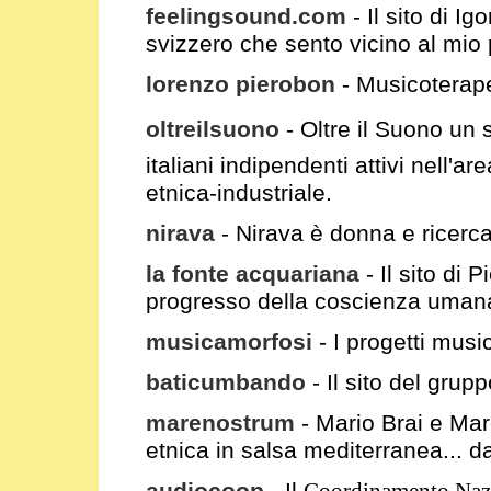
feelingsound.com
- Il sito di I
svizzero che sento vicino al mio
lorenzo pierobon
- Musicoterape
oltreilsuono
- Oltre il Suono un 
italiani indipendenti attivi nell'
etnica-industriale.
nirava
- Nirava è donna e ricercat
la fonte acquariana
- Il sito di
progresso della coscienza uman
musicamorfosi
-
I progetti music
baticumbando
-
Il sito del gru
marenostrum
- Mario Brai e Mar
etnica in salsa mediterranea... d
audiocoop
-
Il
Coordinamento Nazio