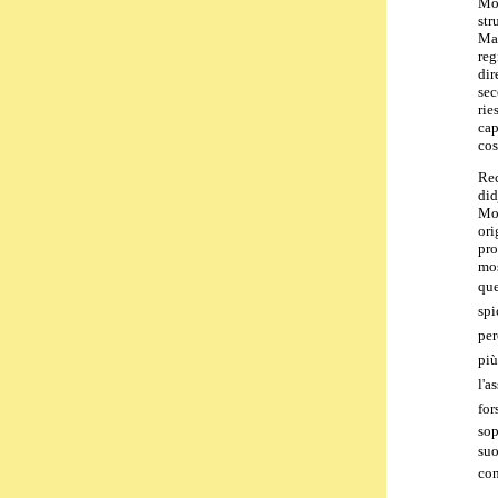
Mor
str
Man
reg
dir
sec
rie
cap
cos
Rec
did
Mor
ori
pro
mos
que
spi
per
pi
l'a
for
sop
suo
con