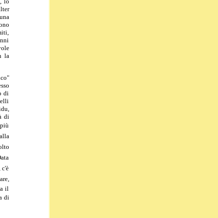
, lo
lter
 una
gono
iti,
anni
vole
n la
ico"
esso
o di
elli
idu,
à di
più
alla
olto
Data
c'è
are,
a il
a di