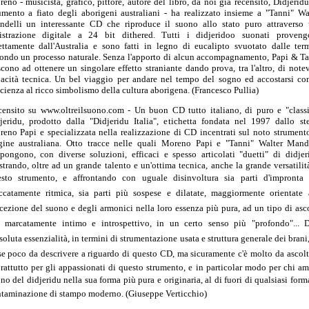
eno - musicista, grafico, pittore, autore del libro, da noi già recensito, Didjeridu
umento a fiato degli aborigeni australiani - ha realizzato insieme a "Tanni" Wa
delli un interessante CD che riproduce il suono allo stato puro attraverso
istrazione digitale a 24 bit dithered. Tutti i didjeridoo suonati proven
ettamente dall'Australia e sono fatti in legno di eucalipto svuotato dalle term
ondo un processo naturale. Senza l'apporto di alcun accompagnamento, Papi & T
scono ad ottenere un singolare effetto straniante dando prova, tra l'altro, di note
acità tecnica. Un bel viaggio per andare nel tempo del sogno ed accostarsi co
cienza al ricco simbolismo della cultura aborigena. (Francesco Pullia)
ensito su www.oltreilsuono.com - Un buon CD tutto italiano, di puro e "class
jeridu, prodotto dalla "Didjeridu Italia", etichetta fondata nel 1997 dallo st
eno Papi e specializzata nella realizzazione di CD incentrati sul noto strument
gine australiana. Otto tracce nelle quali Moreno Papi e "Tanni" Walter Mand
pongono, con diverse soluzioni, efficaci e spesso articolati "duetti" di didjer
trando, oltre ad un grande talento e un'ottima tecnica, anche la grande versatilit
sto strumento, e affrontando con uguale disinvoltura sia parti d'impronta 
ccatamente ritmica, sia parti più sospese e dilatate, maggiormente orientate 
cezione del suono e degli armonici nella loro essenza più pura, ad un tipo di asc
ù marcatamente intimo e introspettivo, in un certo senso più "profondo"... 
ssoluta essenzialità, in termini di strumentazione usata e struttura generale dei brani, 
se poco da descrivere a riguardo di questo CD, ma sicuramente c'è molto da ascolt
rattutto per gli appassionati di questo strumento, e in particolar modo per chi am
no del didjeridu nella sua forma più pura e originaria, al di fuori di qualsiasi form
taminazione di stampo moderno. (Giuseppe Verticchio)