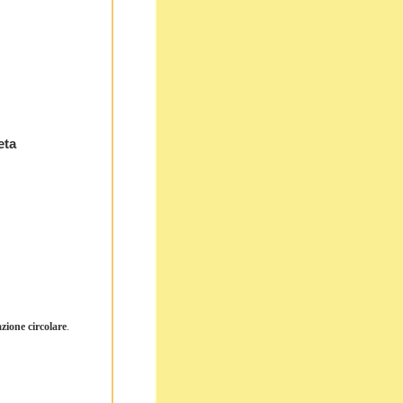
eta
azione circolare
.