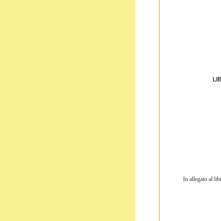
LI
In allegato al l