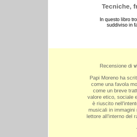
Tecniche, f
In questo libro tr
suddiviso in fa
Recensione di
v
Papi Moreno ha scritt
come una favola mod
come un breve tratt
valore etico, sociale e
è riuscito nell'inten
musicali in immagini r
lettore all'interno del