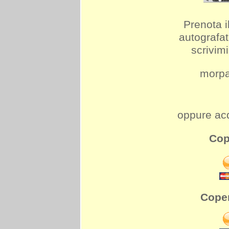
Prenota i
autografat
scrivim
morp
oppure ac
Cop
Coper