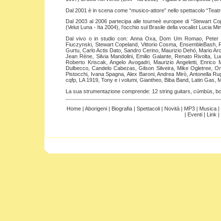
Dal 2001 è in scena come “musico-attore” nello spettacolo “Teatro 
Dal 2003 al 2006 partecipa alle tourneè europee di “Stewart Cop
(Velut Luna - Ita 2004), l’occhio sul Brasile della vocalist Lucia
Dal vivo o in studio con: Anna Oxa, Dom Um Romao, Peter G
Fiuczynski, Stewart Copeland, Vittorio Cosma, EnsembleBash, R
Gurtu, Carlo Actis Dato, Sandro Cerino, Maurizio Dehò, Mario Arca
Jean Réne, Silvia Mandolini, Emilio Galante, Renato Rivolta, Lu
Roberto Kriscak, Angelo Avogadri, Maurizio Angeletti, Enrico
Dulbecco, Candelo Cabezas, Gilson Silveira, Mike Ogletree, O
Pistocchi, Ivana Spagna, Alex Baroni, Andrea Mirò, Antonella R
cqfp, LA 1919, Tony e i volumi, Giantheo, Biba Band, Latin Gas, 
La sua strumentazione comprende: 12 string guitars, cümbüs, bouz
Home
|
Aborigeni
|
Biografia
|
Spettacoli
|
Novità |
MP3
|
Musica |
|
Eventi
|
Link
|