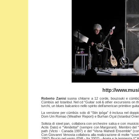
http://www.musi
Roberto Zanisi
suona chitarre a 12 corde, bouzouki e cümbüs 
Cümbüs ad Istanbul. Nel cd “Guitar soli & other excursions on the
turchi, un blues balcanico nello spirito dell’american primitive guita
La versione per cümbüs solo di “Stin ipòga” è inclusa nel doppi
Dom Um Romao (Weather Report) e Burhan Oçal (Istanbul Orien
Solista di steel pan, collabora con orchestre salsa e con musicis
Actis Dato) e “Vendetta!” (sempre con Margorani). Membro del 
path (Victo - Canada 1997) e del “Visna Mahedi Ensemble” (con
Con Giovanni Venosta collabora alla realizzazione di molte “soun
1997) Brucio nel vento (EMI - Ita 2002) - Agata e la tempesta (CA