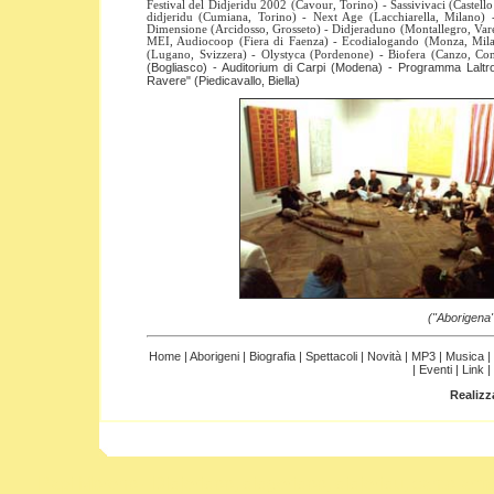
Festival del Didjeridu 2002 (Cavour, Torino) - Sassivivaci (Castell
didjeridu (Cumiana, Torino) - Next Age (Lacchiarella, Milano)
Dimensione (Arcidosso, Grosseto) - Didjeraduno (Montallegro, Varese
MEI, Audiocoop (Fiera di Faenza) - Ecodialogando (Monza, Milano)
(Lugano, Svizzera) - Olystyca (Pordenone) - Biofera (Canzo, C
(Bogliasco) - Auditorium di Carpi (Modena) - Programma Laltro
Ravere" (Piedicavallo, Biella)
("Aborigena"
Home
|
Aborigeni
|
Biografia
|
Spettacoli
|
Novità |
MP3
|
Musica |
|
Eventi
|
Link
|
Realizz
Papi Moreno - Didjeridoo, didgeridoo, didjeridu, canto ar